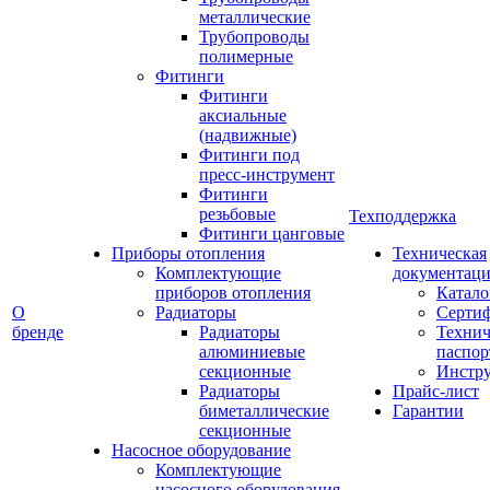
металлические
Трубопроводы
полимерные
Фитинги
Фитинги
аксиальные
(надвижные)
Фитинги под
пресс-инструмент
Фитинги
резьбовые
Техподдержка
Фитинги цанговые
Приборы отопления
Техническая
Комплектующие
документаци
приборов отопления
Катало
О
Радиаторы
Серти
бренде
Радиаторы
Технич
алюминиевые
паспор
секционные
Инстр
Радиаторы
Прайс-лист
биметаллические
Гарантии
секционные
Насосное оборудование
Комплектующие
насосного оборудования