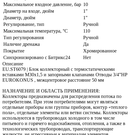
Максимальное входное давление, бар
10
Диаметр на входе, дюйм
1"
Диаметр, дюйм
1"
Регулирование, тип
Ручной
Максимальная температура, °С
110
Тип регулирования
Ручной
Наличие дренажа
Да
Покрытие
Хромированное
Синхронизировано с Битрикс24
Нет
Описание
EU.ST6079 | Блок коллекторный с термостатическими
вставками M30x1,5 и запорными клапанами Отводы 3/4”НР
EUROKONUS , межцентровое расстояние 50 мм
НАЗНАЧЕНИЕ И ОБЛАСТЬ ПРИМЕНЕНИЯ:
Коллекторы предназначены для распределения потока по
потребителям. При этом потребителями могут являться
отдельные приборы или группы приборов, контур «теплого
пола», отдельные элементы или ветви системы. Коллекторы
используются в трубопроводах холодного в том числе
питьевого и горячего водоснабжения, отопления, а также в
технологических трубопроводах, транспортирующие
жидкости, не агрессивные к материалам элементов