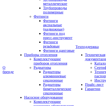
металлические
Трубопроводы
полимерные
Фитинги
Фитинги
аксиальные
(надвижные)
Фитинги под
пресс-инструмент
Фитинги
резьбовые
Техподдержка
Фитинги цанговые
Приборы отопления
Техническая
Комплектующие
документаци
приборов отопления
Катало
О
Радиаторы
Серти
бренде
Радиаторы
Технич
алюминиевые
паспор
секционные
Инстр
Радиаторы
Прайс-лист
биметаллические
Гарантии
секционные
Насосное оборудование
Комплектующие
насосного оборудования