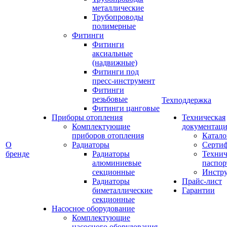
металлические
Трубопроводы
полимерные
Фитинги
Фитинги
аксиальные
(надвижные)
Фитинги под
пресс-инструмент
Фитинги
резьбовые
Техподдержка
Фитинги цанговые
Приборы отопления
Техническая
Комплектующие
документаци
приборов отопления
Катало
О
Радиаторы
Серти
бренде
Радиаторы
Технич
алюминиевые
паспор
секционные
Инстр
Радиаторы
Прайс-лист
биметаллические
Гарантии
секционные
Насосное оборудование
Комплектующие
насосного оборудования