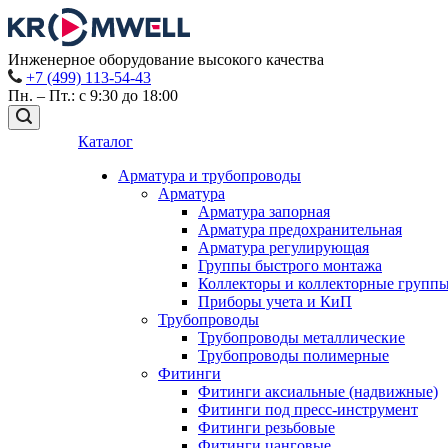
Инженерное оборудование высокого качества
+7 (499) 113-54-43
Пн. – Пт.: с 9:30 до 18:00
Каталог
Арматура и трубопроводы
Арматура
Арматура запорная
Арматура предохранительная
Арматура регулирующая
Группы быстрого монтажа
Коллекторы и коллекторные групп
Приборы учета и КиП
Трубопроводы
Трубопроводы металлические
Трубопроводы полимерные
Фитинги
Фитинги аксиальные (надвижные)
Фитинги под пресс-инструмент
Фитинги резьбовые
Фитинги цанговые