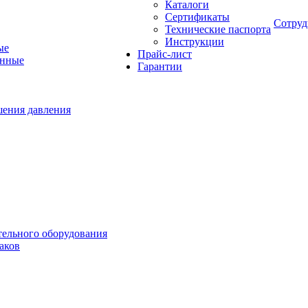
Каталоги
Сертификаты
Сотруд
Технические паспорта
Инструкции
ые
Прайс-лист
онные
Гарантии
шения давления
тельного оборудования
аков