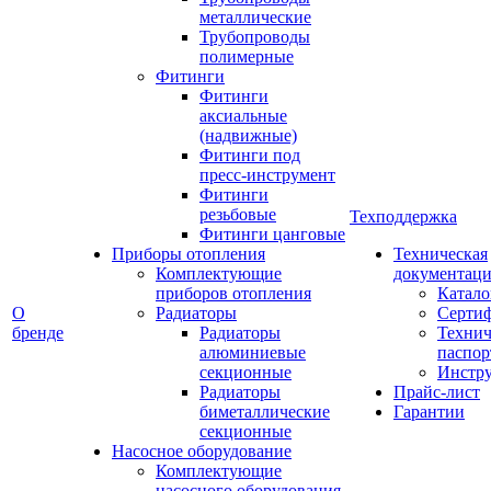
металлические
Трубопроводы
полимерные
Фитинги
Фитинги
аксиальные
(надвижные)
Фитинги под
пресс-инструмент
Фитинги
резьбовые
Техподдержка
Фитинги цанговые
Приборы отопления
Техническая
Комплектующие
документаци
приборов отопления
Катало
О
Радиаторы
Серти
бренде
Радиаторы
Технич
алюминиевые
паспор
секционные
Инстр
Радиаторы
Прайс-лист
биметаллические
Гарантии
секционные
Насосное оборудование
Комплектующие
насосного оборудования