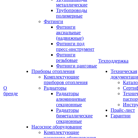
металлические
Трубопроводы
полимерные
Фитинги
Фитинги
аксиальные
(надвижные)
Фитинги под
пресс-инструмент
Фитинги
резьбовые
Техподдержка
Фитинги цанговые
Приборы отопления
Техническая
Комплектующие
документаци
приборов отопления
Катало
О
Радиаторы
Серти
бренде
Радиаторы
Технич
алюминиевые
паспор
секционные
Инстр
Радиаторы
Прайс-лист
биметаллические
Гарантии
секционные
Насосное оборудование
Комплектующие
насосного оборудования