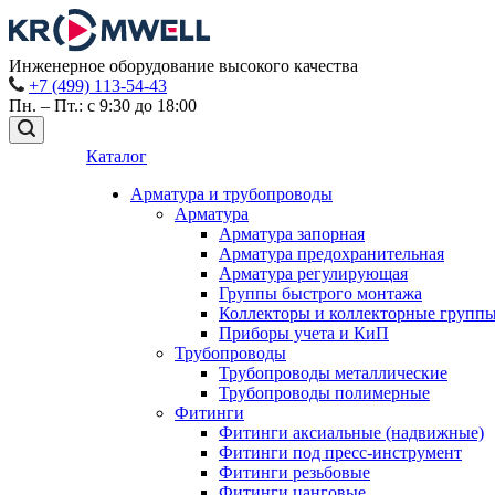
Инженерное оборудование высокого качества
+7 (499) 113-54-43
Пн. – Пт.: с 9:30 до 18:00
Каталог
Арматура и трубопроводы
Арматура
Арматура запорная
Арматура предохранительная
Арматура регулирующая
Группы быстрого монтажа
Коллекторы и коллекторные групп
Приборы учета и КиП
Трубопроводы
Трубопроводы металлические
Трубопроводы полимерные
Фитинги
Фитинги аксиальные (надвижные)
Фитинги под пресс-инструмент
Фитинги резьбовые
Фитинги цанговые