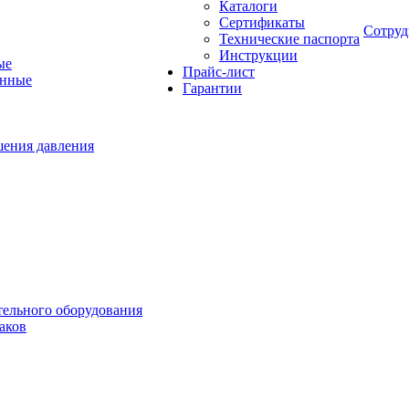
Каталоги
Сертификаты
Сотруд
Технические паспорта
Инструкции
ые
Прайс-лист
онные
Гарантии
шения давления
тельного оборудования
аков