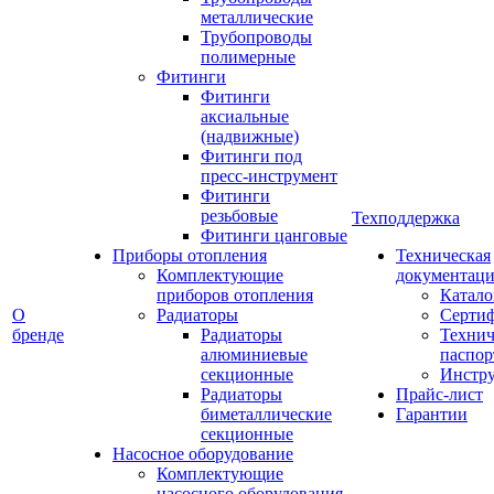
металлические
Трубопроводы
полимерные
Фитинги
Фитинги
аксиальные
(надвижные)
Фитинги под
пресс-инструмент
Фитинги
резьбовые
Техподдержка
Фитинги цанговые
Приборы отопления
Техническая
Комплектующие
документаци
приборов отопления
Катало
О
Радиаторы
Серти
бренде
Радиаторы
Технич
алюминиевые
паспор
секционные
Инстр
Радиаторы
Прайс-лист
биметаллические
Гарантии
секционные
Насосное оборудование
Комплектующие
насосного оборудования