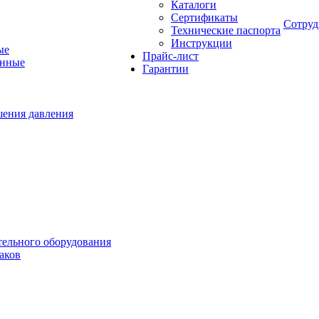
Каталоги
Сертификаты
Сотруд
Технические паспорта
Инструкции
ые
Прайс-лист
онные
Гарантии
шения давления
тельного оборудования
аков