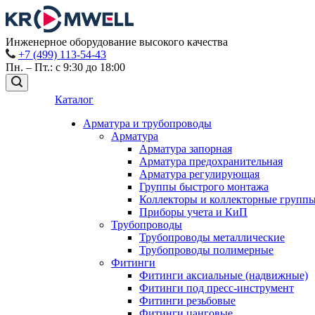
Инженерное оборудование высокого качества
+7 (499) 113-54-43
Пн. – Пт.: с 9:30 до 18:00
Каталог
Арматура и трубопроводы
Арматура
Арматура запорная
Арматура предохранительная
Арматура регулирующая
Группы быстрого монтажа
Коллекторы и коллекторные групп
Приборы учета и КиП
Трубопроводы
Трубопроводы металлические
Трубопроводы полимерные
Фитинги
Фитинги аксиальные (надвижные)
Фитинги под пресс-инструмент
Фитинги резьбовые
Фитинги цанговые