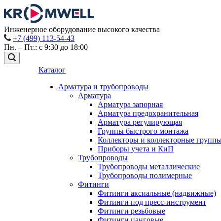
Инженерное оборудование высокого качества
+7 (499) 113-54-43
Пн. – Пт.: с 9:30 до 18:00
Каталог
Арматура и трубопроводы
Арматура
Арматура запорная
Арматура предохранительная
Арматура регулирующая
Группы быстрого монтажа
Коллекторы и коллекторные групп
Приборы учета и КиП
Трубопроводы
Трубопроводы металлические
Трубопроводы полимерные
Фитинги
Фитинги аксиальные (надвижные)
Фитинги под пресс-инструмент
Фитинги резьбовые
Фитинги цанговые