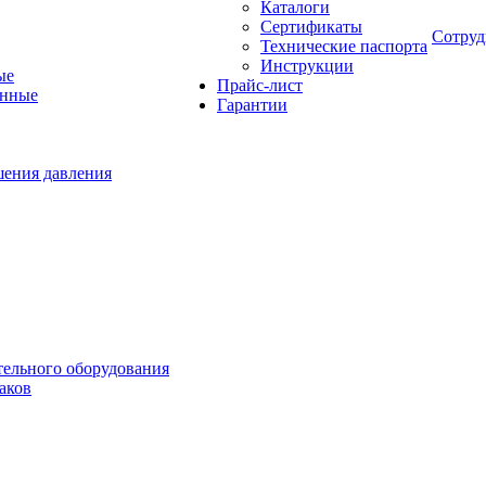
Каталоги
Сертификаты
Сотруд
Технические паспорта
Инструкции
ые
Прайс-лист
онные
Гарантии
шения давления
тельного оборудования
аков