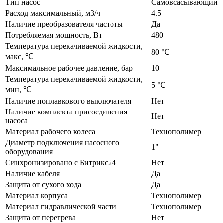
Тип насос
Самовсасывающий
Расход максимальный, м3/ч
4.5
Наличие преобразователя частоты
Да
Потребляемая мощность, Вт
480
Температура перекачиваемой жидкости,
80 ℃
макс, ℃
Максимальное рабочее давление, бар
10
Температура перекачиваемой жидкости,
5 ℃
мин, ℃
Наличие поплавкового выключателя
Нет
Наличие комплекта присоединения
Нет
насоса
Материал рабочего колеса
Технополимер
Диаметр подключения насосного
1"
оборудования
Синхронизировано с Битрикс24
Нет
Наличие кабеля
Да
Защита от сухого хода
Да
Материал корпуса
Технополимер
Материал гидравлической части
Технополимер
Защита от перегрева
Нет