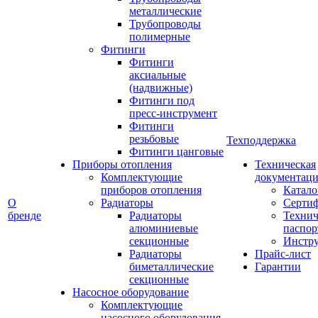
металлические
Трубопроводы
полимерные
Фитинги
Фитинги
аксиальные
(надвижные)
Фитинги под
пресс-инструмент
Фитинги
резьбовые
Техподдержка
Фитинги цанговые
Приборы отопления
Техническая
Комплектующие
документаци
приборов отопления
Катало
О
Радиаторы
Серти
бренде
Радиаторы
Технич
алюминиевые
паспор
секционные
Инстр
Радиаторы
Прайс-лист
биметаллические
Гарантии
секционные
Насосное оборудование
Комплектующие
насосного оборудования