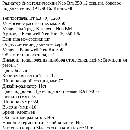
Радиатор биметаллический Neo Bm 350 12 секций, боковое
подключение, RAL 9016, Kromwell
Теплоотдача, Вт (∆t 70):
1260
Межосевое расстояние, мм:
350
Модельный ряд:
Kromwell Neo BM
Артикул:
Kromwell.Neo.Bm.Fly.350/12k
Единица измерения:
шт
Опрессовочное давление, бар:
36
Модель:
Kromwell Neo.Bm 350
Объем теплоносителя, л:
1
Диаметр подключения прибора отопления, дюйм:
Внутренняя
резба 1"
Цвет:
Белый
Количество секций, шт:
12
Ширина одной секции, мм:
77
Дизайн-радиатор:
Нет
Цвет подробно:
Транспортный белый RAL 9016
Глубина (мм):
78
Ширина (мм):
924
Высота (мм):
410
Бренд:
Kromwell
Оборотный радиатор:
Нет
Наличие термостатической вставки:
Нет
Заглушка и кран Маевского в комплекте:
Нет