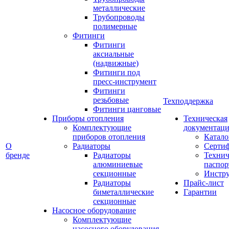
металлические
Трубопроводы
полимерные
Фитинги
Фитинги
аксиальные
(надвижные)
Фитинги под
пресс-инструмент
Фитинги
резьбовые
Техподдержка
Фитинги цанговые
Приборы отопления
Техническая
Комплектующие
документаци
приборов отопления
Катало
О
Радиаторы
Серти
бренде
Радиаторы
Технич
алюминиевые
паспор
секционные
Инстр
Радиаторы
Прайс-лист
биметаллические
Гарантии
секционные
Насосное оборудование
Комплектующие
насосного оборудования