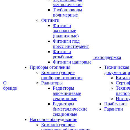
металлические
Трубопроводы
полимерные
Фитинги
Фитинги
аксиальные
(надвижные)
Фитинги под
пресс-инструмент
Фитинги
резьбовые
Техподдержка
Фитинги цанговые
Приборы отопления
Техническая
Комплектующие
документаци
приборов отопления
Катало
О
Радиаторы
Серти
бренде
Радиаторы
Технич
алюминиевые
паспор
секционные
Инстр
Радиаторы
Прайс-лист
биметаллические
Гарантии
секционные
Насосное оборудование
Комплектующие
насосного оборудования