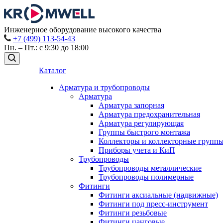
Инженерное оборудование высокого качества
+7 (499) 113-54-43
Пн. – Пт.: с 9:30 до 18:00
Каталог
Арматура и трубопроводы
Арматура
Арматура запорная
Арматура предохранительная
Арматура регулирующая
Группы быстрого монтажа
Коллекторы и коллекторные групп
Приборы учета и КиП
Трубопроводы
Трубопроводы металлические
Трубопроводы полимерные
Фитинги
Фитинги аксиальные (надвижные)
Фитинги под пресс-инструмент
Фитинги резьбовые
Фитинги цанговые