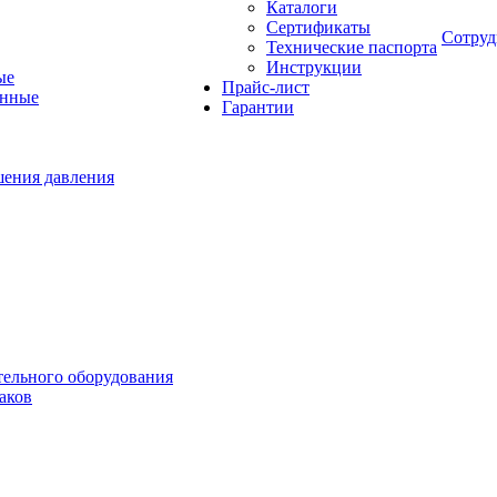
Каталоги
Сертификаты
Сотруд
Технические паспорта
Инструкции
ые
Прайс-лист
онные
Гарантии
шения давления
тельного оборудования
аков