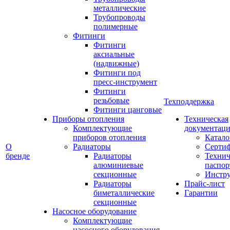
металлические
Трубопроводы
полимерные
Фитинги
Фитинги
аксиальные
(надвижные)
Фитинги под
пресс-инструмент
Фитинги
резьбовые
Техподдержка
Фитинги цанговые
Приборы отопления
Техническая
Комплектующие
документаци
приборов отопления
Катало
О
Радиаторы
Серти
бренде
Радиаторы
Технич
алюминиевые
паспор
секционные
Инстр
Радиаторы
Прайс-лист
биметаллические
Гарантии
секционные
Насосное оборудование
Комплектующие
насосного оборудования