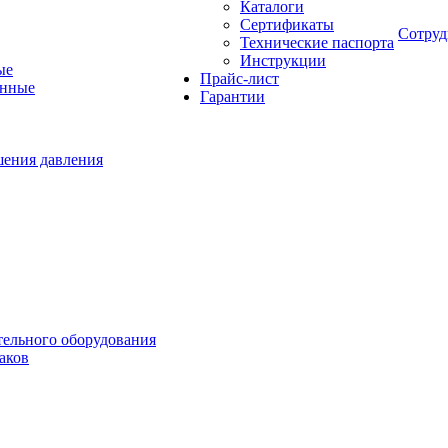
Каталоги
Сертификаты
Сотруд
Технические паспорта
Инструкции
ые
Прайс-лист
онные
Гарантии
шения давления
тельного оборудования
аков