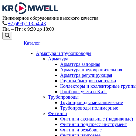
Инженерное оборудование высокого качества
+7 (499) 113-54-43
Пн. – Пт.: с 9:30 до 18:00
Каталог
Арматура и трубопроводы
Арматура
Арматура запорная
Арматура предохранительная
Арматура регулирующая
Группы быстрого монтажа
Коллекторы и коллекторные групп
Приборы учета и КиП
Трубопроводы
Трубопроводы металлические
Трубопроводы полимерные
Фитинги
Фитинги аксиальные (надвижные)
Фитинги под пресс-инструмент
Фитинги резьбовые
Фитинги цанговые