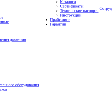
Каталоги
Сертификаты
Сотруд
Технические паспорта
Инструкции
ые
Прайс-лист
онные
Гарантии
шения давления
тельного оборудования
аков