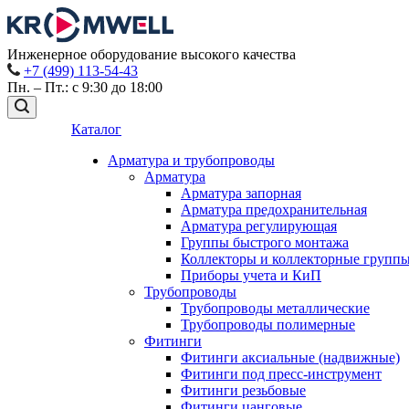
Инженерное оборудование высокого качества
+7 (499) 113-54-43
Пн. – Пт.: с 9:30 до 18:00
Каталог
Арматура и трубопроводы
Арматура
Арматура запорная
Арматура предохранительная
Арматура регулирующая
Группы быстрого монтажа
Коллекторы и коллекторные групп
Приборы учета и КиП
Трубопроводы
Трубопроводы металлические
Трубопроводы полимерные
Фитинги
Фитинги аксиальные (надвижные)
Фитинги под пресс-инструмент
Фитинги резьбовые
Фитинги цанговые