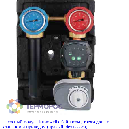
Насосный модуль Kromwell с байпасом , трехходовым
клапаном и приводом (правый, без насоса)