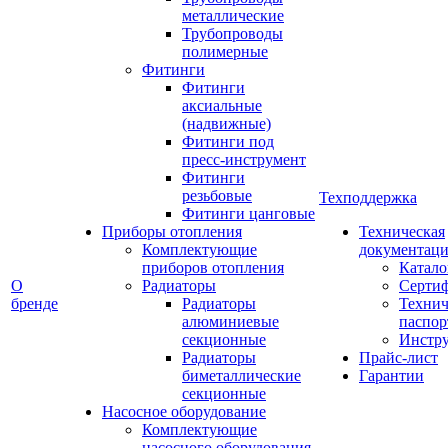
металлические
Трубопроводы
полимерные
Фитинги
Фитинги
аксиальные
(надвижные)
Фитинги под
пресс-инструмент
Фитинги
резьбовые
Техподдержка
Фитинги цанговые
Приборы отопления
Техническая
Комплектующие
документаци
приборов отопления
Катало
О
Радиаторы
Серти
бренде
Радиаторы
Технич
алюминиевые
паспор
секционные
Инстр
Радиаторы
Прайс-лист
биметаллические
Гарантии
секционные
Насосное оборудование
Комплектующие
насосного оборудования