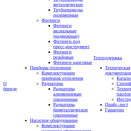
металлические
Трубопроводы
полимерные
Фитинги
Фитинги
аксиальные
(надвижные)
Фитинги под
пресс-инструмент
Фитинги
резьбовые
Техподдержка
Фитинги цанговые
Приборы отопления
Техническая
Комплектующие
документаци
приборов отопления
Катало
О
Радиаторы
Серти
бренде
Радиаторы
Технич
алюминиевые
паспор
секционные
Инстр
Радиаторы
Прайс-лист
биметаллические
Гарантии
секционные
Насосное оборудование
Комплектующие
насосного оборудования