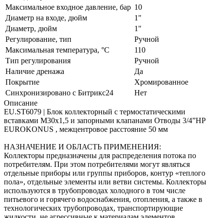
Максимальное входное давление, бар
10
Диаметр на входе, дюйм
1"
Диаметр, дюйм
1"
Регулирование, тип
Ручной
Максимальная температура, °С
110
Тип регулирования
Ручной
Наличие дренажа
Да
Покрытие
Хромированное
Синхронизировано с Битрикс24
Нет
Описание
EU.ST6079 | Блок коллекторный с термостатическими
вставками M30x1,5 и запорными клапанами Отводы 3/4”НР
EUROKONUS , межцентровое расстояние 50 мм
НАЗНАЧЕНИЕ И ОБЛАСТЬ ПРИМЕНЕНИЯ:
Коллекторы предназначены для распределения потока по
потребителям. При этом потребителями могут являться
отдельные приборы или группы приборов, контур «теплого
пола», отдельные элементы или ветви системы. Коллекторы
используются в трубопроводах холодного в том числе
питьевого и горячего водоснабжения, отопления, а также в
технологических трубопроводах, транспортирующие
жидкости, не агрессивные к материалам элементов