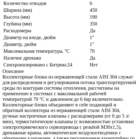
Количество отводов
6
Ширина (мм)
450
Высота (мм)
190
Глубина (мм)
350
Расходомеры
Да
Диаметр на входе, дюйм
1"
Диаметр, дюйм
1"
Максимальная температура, °С
70
Наличие дренажа
Да
Синхронизировано с Битрикс24
Нет
Описание
Коллекторные блоки из нержавеющей стали AISI 304 служат
для распределения и регулирования потока транспортируемой
среды по контурам системы отопления, рассчитаны на
применение в системах с максимальной рабочей
температурой 70 °C и давлением до 6 бар включительно.
Коллекторные блоки объединяют в себе подающий и
обратный коллекторы из нержавеющей стали AISI 304,
ручные настроечные клапаны с расходомерами (от 0 до 5 л/
мин), термостатические клапаны (с возможностью установки
электротермического сервопривода с резьбой М30х1,5),
дренажные краны, автоматические воздухоотводчики с
обратными клапанами, а также регулируемые кронштейны со