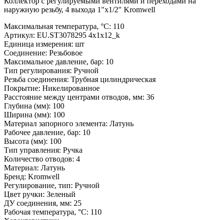
Коллектор с регулируемыми вентилями и переходами на
наружную резьбу, 4 выхода 1"х1/2" Kromwell
Максимальная температура, °С:
110
Артикул:
EU.ST3078295 4x1x12_k
Единица измерения:
шт
Соединение:
Резьбовое
Максимальное давление, бар:
10
Тип регулирования:
Ручной
Резьба соединения:
Трубная цилиндрическая
Покрытие:
Никелированное
Расстояние между центрами отводов, мм:
36
Глубина (мм):
100
Ширина (мм):
100
Материал запорного элемента:
Латунь
Рабочее давление, бар:
10
Высота (мм):
100
Тип управления:
Ручка
Количество отводов:
4
Материал:
Латунь
Бренд:
Kromwell
Регулирование, тип:
Ручной
Цвет ручки:
Зеленый
ДУ соединения, мм:
25
Рабочая температура, °С:
110