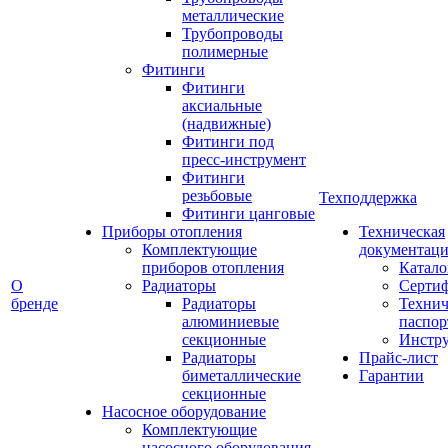
металлические
Трубопроводы
полимерные
Фитинги
Фитинги
аксиальные
(надвижные)
Фитинги под
пресс-инструмент
Фитинги
резьбовые
Техподдержка
Фитинги цанговые
Приборы отопления
Техническая
Комплектующие
документаци
приборов отопления
Катало
О
Радиаторы
Серти
бренде
Радиаторы
Технич
алюминиевые
паспор
секционные
Инстр
Радиаторы
Прайс-лист
биметаллические
Гарантии
секционные
Насосное оборудование
Комплектующие
насосного оборудования