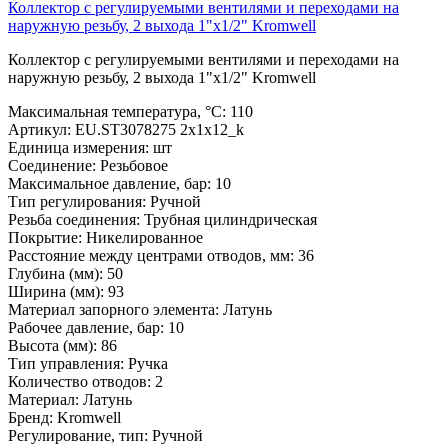
Коллектор с регулируемыми вентилями и переходами на
наружную резьбу, 2 выхода 1"х1/2" Kromwell
Коллектор с регулируемыми вентилями и переходами на
наружную резьбу, 2 выхода 1"х1/2" Kromwell
Максимальная температура, °С:
110
Артикул:
EU.ST3078275 2x1x12_k
Единица измерения:
шт
Соединение:
Резьбовое
Максимальное давление, бар:
10
Тип регулирования:
Ручной
Резьба соединения:
Трубная цилиндрическая
Покрытие:
Никелированное
Расстояние между центрами отводов, мм:
36
Глубина (мм):
50
Ширина (мм):
93
Материал запорного элемента:
Латунь
Рабочее давление, бар:
10
Высота (мм):
86
Тип управления:
Ручка
Количество отводов:
2
Материал:
Латунь
Бренд:
Kromwell
Регулирование, тип:
Ручной