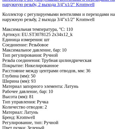
наружную резьбу, 2 выхода 3/4"х1/2" Kromwell
Коллектор с регулируемыми вентилями и переходами на
наружную резьбу, 2 выхода 3/4"х1/2" Kromwell
Максимальная температура, °С:
110
Артикул:
EU.ST3078125 2x34x12_k
Единица измерения:
шт
Соединение:
Резьбовое
Максимальное давление, бар:
10
Тип регулирования:
Ручной
Резьба соединения:
Трубная цилиндрическая
Покрытие:
Никелированное
Расстояние между центрами отводов, мм:
36
Глубина (мм):
50
Ширина (мм):
93
Материал запорного элемента:
Латунь
Рабочее давление, бар:
10
Высота (мм):
81
Тип управления:
Ручка
Количество отводов:
2
Материал:
Латунь
Бренд:
Kromwell
Регулирование, тип:
Ручной
Цвет ручки:
Зеленый