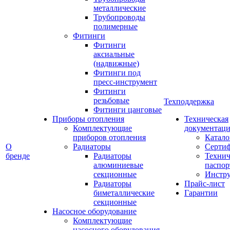
металлические
Трубопроводы
полимерные
Фитинги
Фитинги
аксиальные
(надвижные)
Фитинги под
пресс-инструмент
Фитинги
резьбовые
Техподдержка
Фитинги цанговые
Приборы отопления
Техническая
Комплектующие
документаци
приборов отопления
Катало
О
Радиаторы
Серти
бренде
Радиаторы
Технич
алюминиевые
паспор
секционные
Инстр
Радиаторы
Прайс-лист
биметаллические
Гарантии
секционные
Насосное оборудование
Комплектующие
насосного оборудования