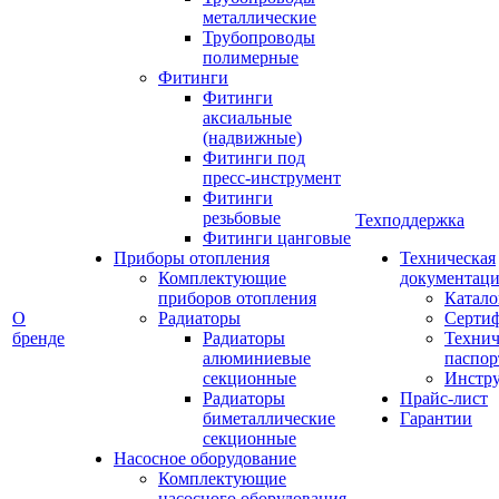
металлические
Трубопроводы
полимерные
Фитинги
Фитинги
аксиальные
(надвижные)
Фитинги под
пресс-инструмент
Фитинги
резьбовые
Техподдержка
Фитинги цанговые
Приборы отопления
Техническая
Комплектующие
документаци
приборов отопления
Катало
О
Радиаторы
Серти
бренде
Радиаторы
Технич
алюминиевые
паспор
секционные
Инстр
Радиаторы
Прайс-лист
биметаллические
Гарантии
секционные
Насосное оборудование
Комплектующие
насосного оборудования