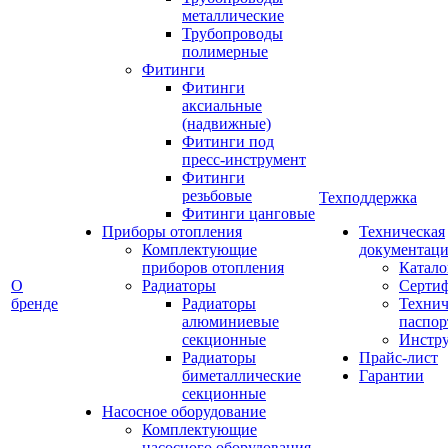
металлические
Трубопроводы
полимерные
Фитинги
Фитинги
аксиальные
(надвижные)
Фитинги под
пресс-инструмент
Фитинги
резьбовые
Техподдержка
Фитинги цанговые
Приборы отопления
Техническая
Комплектующие
документаци
приборов отопления
Катало
О
Радиаторы
Серти
бренде
Радиаторы
Технич
алюминиевые
паспор
секционные
Инстр
Радиаторы
Прайс-лист
биметаллические
Гарантии
секционные
Насосное оборудование
Комплектующие
насосного оборудования