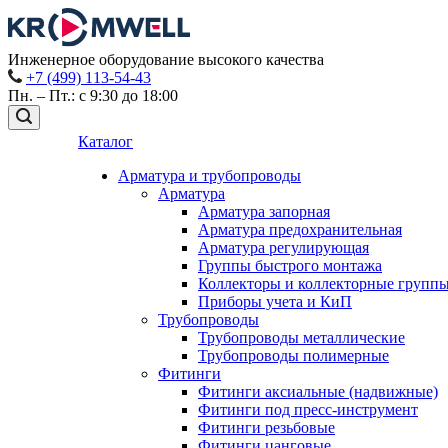
Инженерное оборудование высокого качества
+7 (499) 113-54-43
Пн. – Пт.: с 9:30 до 18:00
Каталог
Арматура и трубопроводы
Арматура
Арматура запорная
Арматура предохранительная
Арматура регулирующая
Группы быстрого монтажа
Коллекторы и коллекторные групп
Приборы учета и КиП
Трубопроводы
Трубопроводы металлические
Трубопроводы полимерные
Фитинги
Фитинги аксиальные (надвижные)
Фитинги под пресс-инструмент
Фитинги резьбовые
Фитинги цанговые