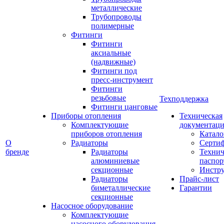
металлические
Трубопроводы
полимерные
Фитинги
Фитинги
аксиальные
(надвижные)
Фитинги под
пресс-инструмент
Фитинги
резьбовые
Техподдержка
Фитинги цанговые
Приборы отопления
Техническая
Комплектующие
документаци
приборов отопления
Катало
О
Радиаторы
Серти
бренде
Радиаторы
Технич
алюминиевые
паспор
секционные
Инстр
Радиаторы
Прайс-лист
биметаллические
Гарантии
секционные
Насосное оборудование
Комплектующие
насосного оборудования