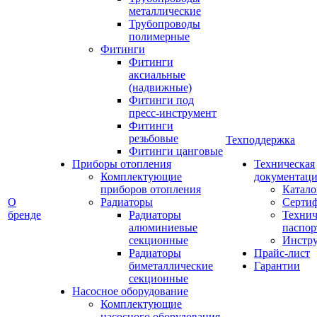
металлические
Трубопроводы
полимерные
Фитинги
Фитинги
аксиальные
(надвижные)
Фитинги под
пресс-инструмент
Фитинги
резьбовые
Техподдержка
Фитинги цанговые
Приборы отопления
Техническая
Комплектующие
документаци
приборов отопления
Катало
О
Радиаторы
Серти
бренде
Радиаторы
Технич
алюминиевые
паспор
секционные
Инстр
Радиаторы
Прайс-лист
биметаллические
Гарантии
секционные
Насосное оборудование
Комплектующие
насосного оборудования