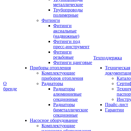
металлические
Трубопроводы
полимерные
Фитинги
Фитинги
аксиальные
(надвижные)
Фитинги под
пресс-инструмент
Фитинги
резьбовые
Техподдержка
Фитинги цанговые
Приборы отопления
Техническая
Комплектующие
документаци
приборов отопления
Катало
О
Радиаторы
Серти
бренде
Радиаторы
Технич
алюминиевые
паспор
секционные
Инстр
Радиаторы
Прайс-лист
биметаллические
Гарантии
секционные
Насосное оборудование
Комплектующие
насосного оборудования