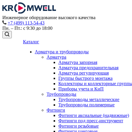
Инженерное оборудование высокого качества
+7 (499) 113-54-43
Пн. – Пт.: с 9:30 до 18:00
Каталог
Арматура и трубопроводы
Арматура
Арматура запорная
Арматура предохранительная
Арматура регулирующая
Группы быстрого монтажа
Коллекторы и коллекторные групп
Приборы учета и КиП
Трубопроводы
Трубопроводы металлические
Трубопроводы полимерные
Фитинги
Фитинги аксиальные (надвижные)
Фитинги под пресс-инструмент
Фитинги резьбовые
Фитинги цанговые