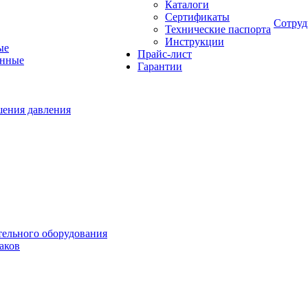
Каталоги
Сертификаты
Сотруд
Технические паспорта
Инструкции
ые
Прайс-лист
онные
Гарантии
шения давления
тельного оборудования
аков