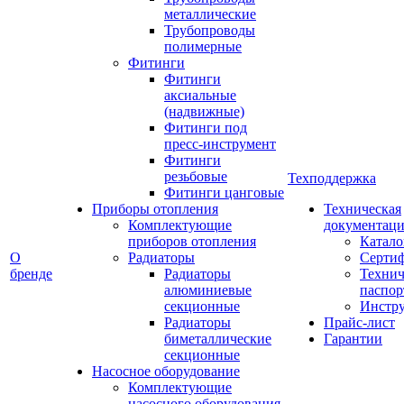
металлические
Трубопроводы
полимерные
Фитинги
Фитинги
аксиальные
(надвижные)
Фитинги под
пресс-инструмент
Фитинги
резьбовые
Техподдержка
Фитинги цанговые
Приборы отопления
Техническая
Комплектующие
документаци
приборов отопления
Катало
О
Радиаторы
Серти
бренде
Радиаторы
Технич
алюминиевые
паспор
секционные
Инстр
Радиаторы
Прайс-лист
биметаллические
Гарантии
секционные
Насосное оборудование
Комплектующие
насосного оборудования