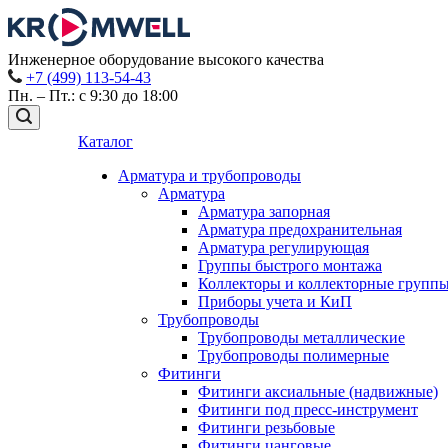
Инженерное оборудование высокого качества
+7 (499) 113-54-43
Пн. – Пт.: с 9:30 до 18:00
Каталог
Арматура и трубопроводы
Арматура
Арматура запорная
Арматура предохранительная
Арматура регулирующая
Группы быстрого монтажа
Коллекторы и коллекторные групп
Приборы учета и КиП
Трубопроводы
Трубопроводы металлические
Трубопроводы полимерные
Фитинги
Фитинги аксиальные (надвижные)
Фитинги под пресс-инструмент
Фитинги резьбовые
Фитинги цанговые