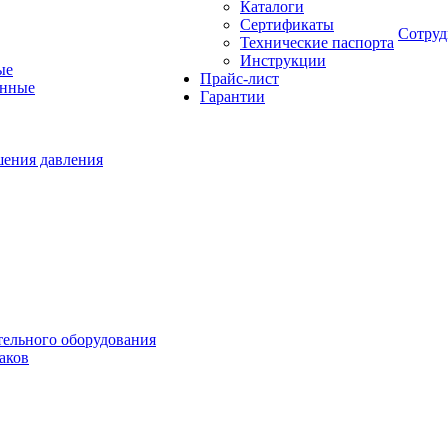
Каталоги
Сертификаты
Сотруд
Технические паспорта
Инструкции
ые
Прайс-лист
онные
Гарантии
шения давления
тельного оборудования
аков