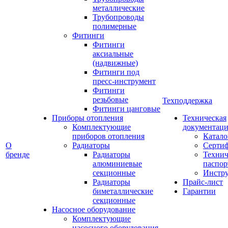
металлические
Трубопроводы
полимерные
Фитинги
Фитинги
аксиальные
(надвижные)
Фитинги под
пресс-инструмент
Фитинги
резьбовые
Техподдержка
Фитинги цанговые
Приборы отопления
Техническая
Комплектующие
документаци
приборов отопления
Катало
О
Радиаторы
Серти
бренде
Радиаторы
Технич
алюминиевые
паспор
секционные
Инстр
Радиаторы
Прайс-лист
биметаллические
Гарантии
секционные
Насосное оборудование
Комплектующие
насосного оборудования