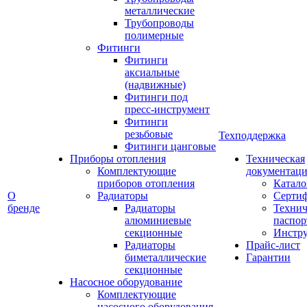
металлические
Трубопроводы
полимерные
Фитинги
Фитинги
аксиальные
(надвижные)
Фитинги под
пресс-инструмент
Фитинги
резьбовые
Техподдержка
Фитинги цанговые
Приборы отопления
Техническая
Комплектующие
документаци
приборов отопления
Катало
О
Радиаторы
Серти
бренде
Радиаторы
Технич
алюминиевые
паспор
секционные
Инстр
Радиаторы
Прайс-лист
биметаллические
Гарантии
секционные
Насосное оборудование
Комплектующие
насосного оборудования