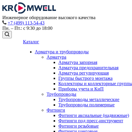
Инженерное оборудование высокого качества
+7 (499) 113-54-43
Пн. – Пт.: с 9:30 до 18:00
Каталог
Арматура и трубопроводы
Арматура
Арматура запорная
Арматура предохранительная
Арматура регулирующая
Группы быстрого монтажа
Коллекторы и коллекторные групп
Приборы учета и КиП
Трубопроводы
Трубопроводы металлические
Трубопроводы полимерные
Фитинги
Фитинги аксиальные (надвижные)
Фитинги под пресс-инструмент
Фитинги резьбовые
Фитинги цанговые