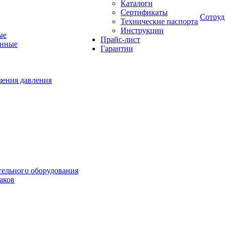
Каталоги
Сертификаты
Сотруд
Технические паспорта
Инструкции
ые
Прайс-лист
онные
Гарантии
шения давления
тельного оборудования
аков