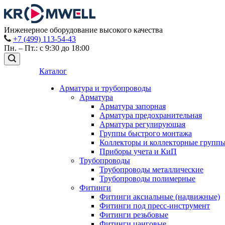
Инженерное оборудование высокого качества
+7 (499) 113-54-43
Пн. – Пт.: с 9:30 до 18:00
Каталог
Арматура и трубопроводы
Арматура
Арматура запорная
Арматура предохранительная
Арматура регулирующая
Группы быстрого монтажа
Коллекторы и коллекторные групп
Приборы учета и КиП
Трубопроводы
Трубопроводы металлические
Трубопроводы полимерные
Фитинги
Фитинги аксиальные (надвижные)
Фитинги под пресс-инструмент
Фитинги резьбовые
Фитинги цанговые