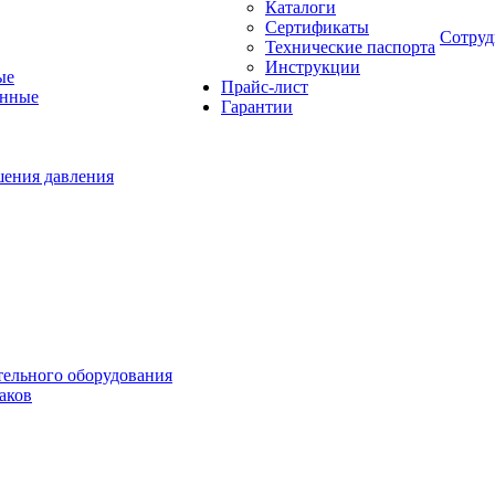
Каталоги
Сертификаты
Сотруд
Технические паспорта
Инструкции
ые
Прайс-лист
онные
Гарантии
шения давления
тельного оборудования
аков