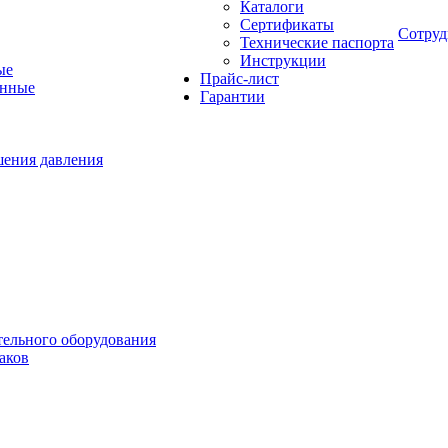
Каталоги
Сертификаты
Сотруд
Технические паспорта
Инструкции
ые
Прайс-лист
онные
Гарантии
шения давления
тельного оборудования
аков