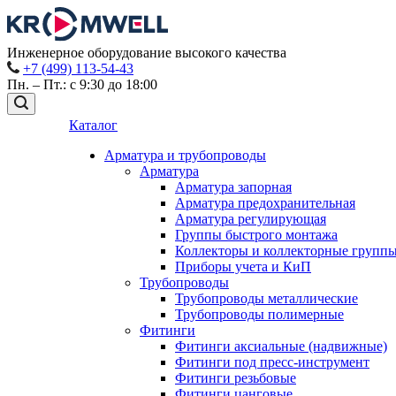
Инженерное оборудование высокого качества
+7 (499) 113-54-43
Пн. – Пт.: с 9:30 до 18:00
Каталог
Арматура и трубопроводы
Арматура
Арматура запорная
Арматура предохранительная
Арматура регулирующая
Группы быстрого монтажа
Коллекторы и коллекторные групп
Приборы учета и КиП
Трубопроводы
Трубопроводы металлические
Трубопроводы полимерные
Фитинги
Фитинги аксиальные (надвижные)
Фитинги под пресс-инструмент
Фитинги резьбовые
Фитинги цанговые