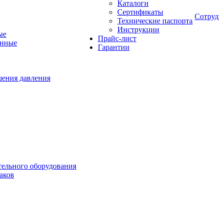
Каталоги
Сертификаты
Сотруд
Технические паспорта
Инструкции
ые
Прайс-лист
онные
Гарантии
шения давления
тельного оборудования
аков