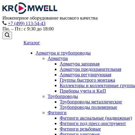
Инженерное оборудование высокого качества
+7 (499) 113-54-43
Пн. – Пт.: с 9:30 до 18:00
Каталог
Арматура и трубопроводы
Арматура
Арматура запорная
Арматура предохранительная
Арматура регулирующая
Группы быстрого монтажа
Коллекторы и коллекторные групп
Приборы учета и КиП
Трубопроводы
Трубопроводы металлические
Трубопроводы полимерные
Фитинги
Фитинги аксиальные (надвижные)
Фитинги под пресс-инструмент
Фитинги резьбовые
Фитинги цанговые