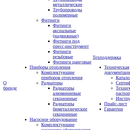
металлические
Трубопроводы
полимерные
Фитинги
Фитинги
аксиальные
(надвижные)
Фитинги под
пресс-инструмент
Фитинги
резьбовые
Техподдержка
Фитинги цанговые
Приборы отопления
Техническая
Комплектующие
документаци
приборов отопления
Катало
О
Радиаторы
Серти
бренде
Радиаторы
Технич
алюминиевые
паспор
секционные
Инстр
Радиаторы
Прайс-лист
биметаллические
Гарантии
секционные
Насосное оборудование
Комплектующие
насосного оборудования