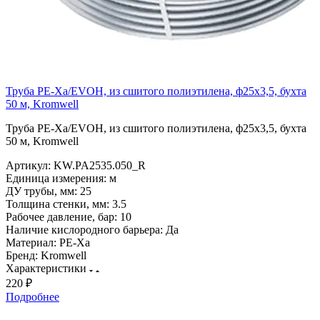
Труба PE-Xa/EVOH, из сшитого полиэтилена, ф25х3,5, бухта
50 м, Kromwell
Труба PE-Xa/EVOH, из сшитого полиэтилена, ф25х3,5, бухта
50 м, Kromwell
Артикул:
KW.PA2535.050_R
Единица измерения:
м
ДУ трубы, мм:
25
Толщина стенки, мм:
3.5
Рабочее давление, бар:
10
Наличие кислородного барьера:
Да
Материал:
PE-Xa
Бренд:
Kromwell
Характеристики
220 ₽
Подробнее