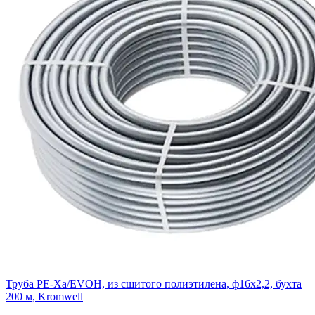
Труба PE-Xa/EVOH, из сшитого полиэтилена, ф16х2,2, бухта
200 м, Kromwell