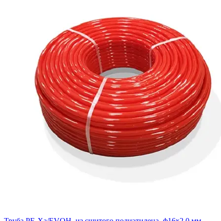
Труба PE-Xa/EVOH, из сшитого полиэтилена, ф16x2,0 мм,