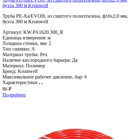
бухта 300 м Kromwell
Труба PE-Xa/EVOH, из сшитого полиэтилена, ф16x2,0 мм,
бухта 300 м Kromwell
Артикул:
KW.PA1620.300_R
Единица измерения:
м
Толщина стенки, мм:
2
Тип сшивки:
A
Материал трубы:
Pex
Наличие кислородного барьера:
Да
Материал:
Полимер
Бренд:
Kromwell
Максимальное рабочее давление, бар:
6
Характеристики
86 ₽
Подробнее