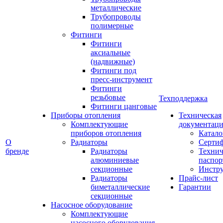
металлические
Трубопроводы
полимерные
Фитинги
Фитинги
аксиальные
(надвижные)
Фитинги под
пресс-инструмент
Фитинги
резьбовые
Техподдержка
Фитинги цанговые
Приборы отопления
Техническая
Комплектующие
документаци
приборов отопления
Катало
О
Радиаторы
Серти
бренде
Радиаторы
Технич
алюминиевые
паспор
секционные
Инстр
Радиаторы
Прайс-лист
биметаллические
Гарантии
секционные
Насосное оборудование
Комплектующие
насосного оборудования