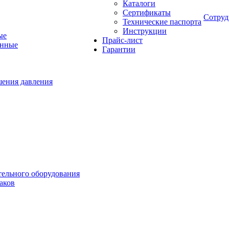
Каталоги
Сертификаты
Сотруд
Технические паспорта
Инструкции
ые
Прайс-лист
онные
Гарантии
шения давления
тельного оборудования
аков