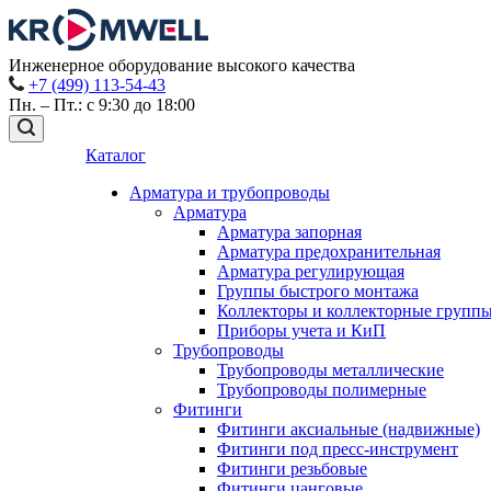
Инженерное оборудование высокого качества
+7 (499) 113-54-43
Пн. – Пт.: с 9:30 до 18:00
Каталог
Арматура и трубопроводы
Арматура
Арматура запорная
Арматура предохранительная
Арматура регулирующая
Группы быстрого монтажа
Коллекторы и коллекторные групп
Приборы учета и КиП
Трубопроводы
Трубопроводы металлические
Трубопроводы полимерные
Фитинги
Фитинги аксиальные (надвижные)
Фитинги под пресс-инструмент
Фитинги резьбовые
Фитинги цанговые