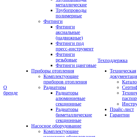
металлические
Трубопроводы
полимерные
Фитинги
Фитинги
аксиальные
(надвижные)
Фитинги под
пресс-инструмент
Фитинги
резьбовые
Техподдержка
Фитинги цанговые
Приборы отопления
Техническая
Комплектующие
документаци
приборов отопления
Катало
О
Радиаторы
Серти
бренде
Радиаторы
Технич
алюминиевые
паспор
секционные
Инстр
Радиаторы
Прайс-лист
биметаллические
Гарантии
секционные
Насосное оборудование
Комплектующие
насосного оборудования