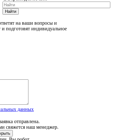
Найти
тветят на ваши вопросы и
г и подготовят индивидуальное
нальных данных
заявка отправлена.
ми свяжется наш менеджер.
чи. Вы робот.