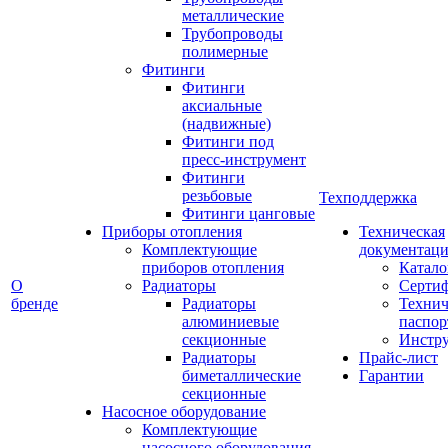
металлические
Трубопроводы
полимерные
Фитинги
Фитинги
аксиальные
(надвижные)
Фитинги под
пресс-инструмент
Фитинги
резьбовые
Техподдержка
Фитинги цанговые
Приборы отопления
Техническая
Комплектующие
документаци
приборов отопления
Катало
О
Радиаторы
Серти
бренде
Радиаторы
Технич
алюминиевые
паспор
секционные
Инстр
Радиаторы
Прайс-лист
биметаллические
Гарантии
секционные
Насосное оборудование
Комплектующие
насосного оборудования