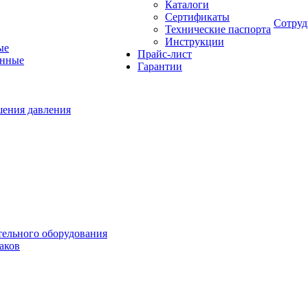
Каталоги
Сертификаты
Сотруд
Технические паспорта
Инструкции
ые
Прайс-лист
онные
Гарантии
шения давления
тельного оборудования
аков