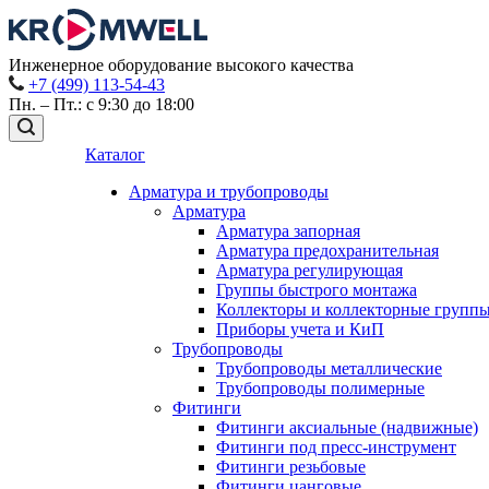
Инженерное оборудование высокого качества
+7 (499) 113-54-43
Пн. – Пт.: с 9:30 до 18:00
Каталог
Арматура и трубопроводы
Арматура
Арматура запорная
Арматура предохранительная
Арматура регулирующая
Группы быстрого монтажа
Коллекторы и коллекторные групп
Приборы учета и КиП
Трубопроводы
Трубопроводы металлические
Трубопроводы полимерные
Фитинги
Фитинги аксиальные (надвижные)
Фитинги под пресс-инструмент
Фитинги резьбовые
Фитинги цанговые