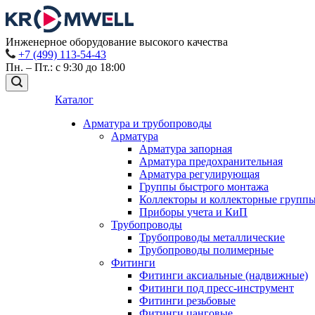
Инженерное оборудование высокого качества
+7 (499) 113-54-43
Пн. – Пт.: с 9:30 до 18:00
Каталог
Арматура и трубопроводы
Арматура
Арматура запорная
Арматура предохранительная
Арматура регулирующая
Группы быстрого монтажа
Коллекторы и коллекторные групп
Приборы учета и КиП
Трубопроводы
Трубопроводы металлические
Трубопроводы полимерные
Фитинги
Фитинги аксиальные (надвижные)
Фитинги под пресс-инструмент
Фитинги резьбовые
Фитинги цанговые