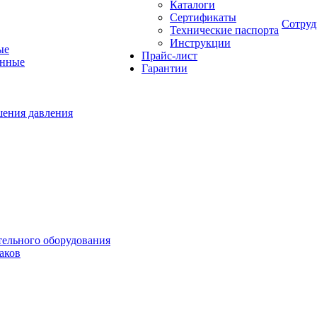
Каталоги
Сертификаты
Сотруд
Технические паспорта
Инструкции
ые
Прайс-лист
онные
Гарантии
шения давления
тельного оборудования
аков