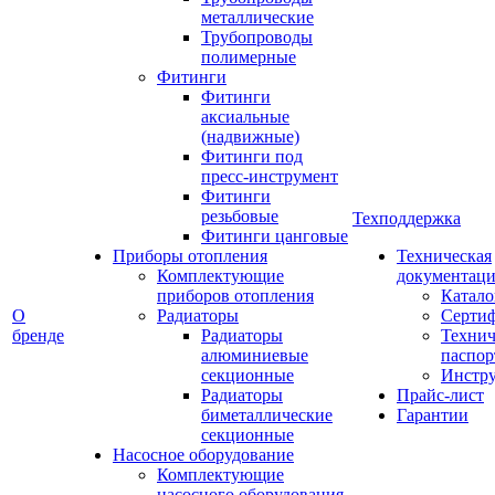
металлические
Трубопроводы
полимерные
Фитинги
Фитинги
аксиальные
(надвижные)
Фитинги под
пресс-инструмент
Фитинги
резьбовые
Техподдержка
Фитинги цанговые
Приборы отопления
Техническая
Комплектующие
документаци
приборов отопления
Катало
О
Радиаторы
Серти
бренде
Радиаторы
Технич
алюминиевые
паспор
секционные
Инстр
Радиаторы
Прайс-лист
биметаллические
Гарантии
секционные
Насосное оборудование
Комплектующие
насосного оборудования