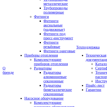
металлические
Трубопроводы
полимерные
Фитинги
Фитинги
аксиальные
(надвижные)
Фитинги под
пресс-инструмент
Фитинги
резьбовые
Техподдержка
Фитинги цанговые
Приборы отопления
Техническая
Комплектующие
документаци
приборов отопления
Катало
О
Радиаторы
Серти
бренде
Радиаторы
Технич
алюминиевые
паспор
секционные
Инстр
Радиаторы
Прайс-лист
биметаллические
Гарантии
секционные
Насосное оборудование
Комплектующие
насосного оборудования