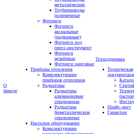
металлические
Трубопроводы
полимерные
Фитинги
Фитинги
аксиальные
(надвижные)
Фитинги под
пресс-инструмент
Фитинги
резьбовые
Техподдержка
Фитинги цанговые
Приборы отопления
Техническая
Комплектующие
документаци
приборов отопления
Катало
О
Радиаторы
Серти
бренде
Радиаторы
Технич
алюминиевые
паспор
секционные
Инстр
Радиаторы
Прайс-лист
биметаллические
Гарантии
секционные
Насосное оборудование
Комплектующие
насосного оборудования