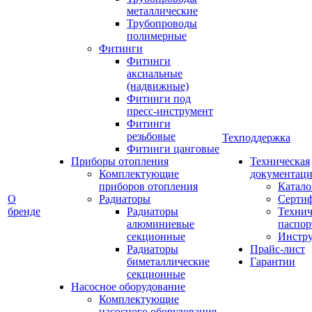
металлические
Трубопроводы
полимерные
Фитинги
Фитинги
аксиальные
(надвижные)
Фитинги под
пресс-инструмент
Фитинги
резьбовые
Техподдержка
Фитинги цанговые
Приборы отопления
Техническая
Комплектующие
документаци
приборов отопления
Катало
О
Радиаторы
Серти
бренде
Радиаторы
Технич
алюминиевые
паспор
секционные
Инстр
Радиаторы
Прайс-лист
биметаллические
Гарантии
секционные
Насосное оборудование
Комплектующие
насосного оборудования