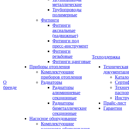
металлические
Трубопроводы
полимерные
Фитинги
Фитинги
аксиальные
(надвижные)
Фитинги под
пресс-инструмент
Фитинги
резьбовые
Техподдержка
Фитинги цанговые
Приборы отопления
Техническая
Комплектующие
документаци
приборов отопления
Катало
О
Радиаторы
Серти
бренде
Радиаторы
Технич
алюминиевые
паспор
секционные
Инстр
Радиаторы
Прайс-лист
биметаллические
Гарантии
секционные
Насосное оборудование
Комплектующие
насосного оборудования